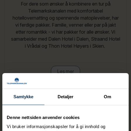
For dere som ønsker å kombinere en tur på
Telemarkskanalen med komfortabel
hotellovernatting og spennende matoplevelser, har
vi ferdige pakker. Familie, venner eller par på jakt
etter romantikk - vi har pakker for alle ønsker. Vi
samarbeider med Dalen Hotel i Dalen, Straand Hotel
i Vrådal og Thon Hotel Høyers i Skien.
Les mer
Samtykke
Detaljer
Om
Denne nettsiden anvender cookies
Vi bruker informasjonskapsler for å gi innhold og