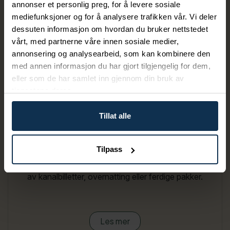
annonser et personlig preg, for å levere sosiale
mediefunksjoner og for å analysere trafikken vår. Vi deler
dessuten informasjon om hvordan du bruker nettstedet
vårt, med partnerne våre innen sosiale medier,
annonsering og analysearbeid, som kan kombinere den
med annen informasjon du har gjort tilgjengelig for dem,
eller som de har samlet inn gjennom din bruk av
Gavekort
tjenestene deres.
Tillat alle
Hos oss kan du kjøpe gavekort for både kanaltur og
overnatting på utvalgte steder langs
Tilpass
Telemarkskanalen. Gavekortbutikk i samarbeid med
Dalen Hotel. Gavekorten brukes til forhåndsbestilling
av kanalbilletter, overnatting eller ferdige pakker.
Les mer