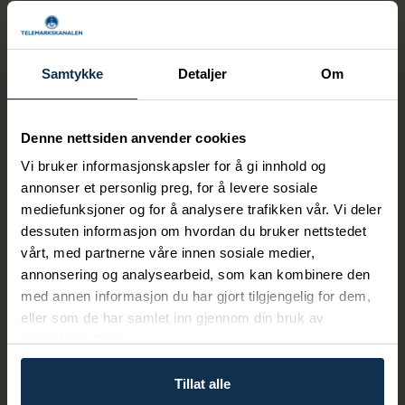
Telemarkskanalen Booking bistår med reiseplanlegging,
tilbud og bestillinger.
Samtykke
Detaljer
Om
Eksisterende bestillinger (endring, kansellering og
Denne nettsiden anvender cookies
teknisk support)
E-post:
booktelemark@nhg.no
Vi bruker informasjonskapsler for å gi innhold og
Telefon: +47 458 53 600
annonser et personlig preg, for å levere sosiale
mediefunksjoner og for å analysere trafikken vår. Vi deler
Gjelder henvendelser knyttet til bestillinger gjort via
dessuten informasjon om hvordan du bruker nettstedet
nettsiden
vårt, med partnerne våre innen sosiale medier,
Ved forespørsel om tilbakeringing kan oppringning skje fra
annonsering og analysearbeid, som kan kombinere den
svensk telefonnummer.
med annen informasjon du har gjort tilgjengelig for dem,
eller som de har samlet inn gjennom din bruk av
tjenestene deres.
Sesongen på kanalbåtene varer fra 18. mai til 4. oktober
2026.
Tillat alle