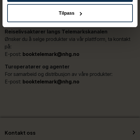
Tilpass
Samarbeid og distribusjon
Reiselivsaktører langs Telemarkskanalen
Ønsker du å selge produkter via vår plattform, ta kontakt
på:
E-post:
booktelemark@nhg.no
Turoperatører og agenter
For samarbeid og distribusjon av våre produkter:
E-post:
booktelemark@nhg.no
Kontakt oss