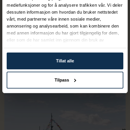
mediefunksjoner og for å analysere trafikken vår. Vi deler
dessuten informasjon om hvordan du bruker nettstedet
vårt, med partnerne våre innen sosiale medier,
Kanalruta – sykkeltur 100 km
annonsering og analysearbeid, som kan kombinere den
med annen informasjon du har gjort tilgjengelig for dem,
Dette er den ultimate sykkelturen langs
eller som de har samlet inn gjennom din bruk av
Telemarkskanalen! Opplev vakkert kanallandskap,
tjenestene deres.
historiske overnattingssteder og en fantastisk
Tillat alle
Bestill her
Tilpass