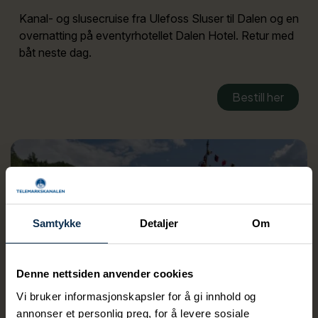
Kanal- og slusecruise fra Ulefoss Sluser til Dalen og en
overnatting på eventyrhotellet Dalen Hotel. Retur med
båt neste dag.
Bestill her
Samtykke
Detaljer
Om
Denne nettsiden anvender cookies
Vi bruker informasjonskapsler for å gi innhold og
annonser et personlig preg, for å levere sosiale