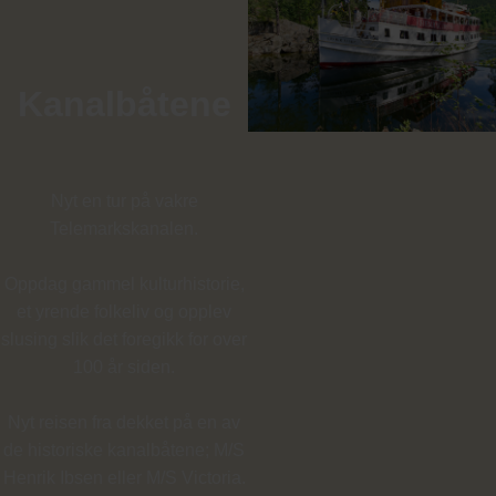
Kanalbåtene
Nyt en tur på vakre
Telemarkskanalen.
Oppdag gammel kulturhistorie,
et yrende folkeliv og opplev
slusing slik det foregikk for over
100 år siden.
Nyt reisen fra dekket på en av
de historiske kanalbåtene; M/S
Henrik Ibsen eller M/S Victoria.