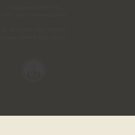
i daglig pendeltrafikk i fra
medio mai til medio september
og M/S Henrik Ibsen fortsetter
seilasen alene til tidlig oktober.
Bestill hos oss!