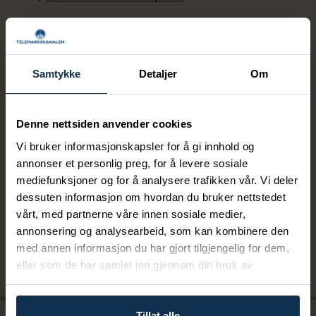
Kanalbillett Dalen - Kjeldal
Kanalbillett M/S Henrik Ibsen, M/S Victoria
Samtykke
Detaljer
Om
Velkommen til Telemarkskanalen.
Denne nettsiden anvender cookies
Vi bruker informasjonskapsler for å gi innhold og
SERVERING: Alle båtene har kafe/restaurant om bord. Du
annonser et personlig preg, for å levere sosiale
kan bestille dagens lunsj ved billettbestilling, men du kan
mediefunksjoner og for å analysere trafikken vår. Vi deler
også kjøpe valgfri lunsj om bord uten forhåndsbestilling.
dessuten informasjon om hvordan du bruker nettstedet
vårt, med partnerne våre innen sosiale medier,
Periode
annonsering og analysearbeid, som kan kombinere den
07 Aug
med annen informasjon du har gjort tilgjengelig for dem,
eller som de har samlet inn gjennom din bruk av
tjenestene deres.
Tillat alle