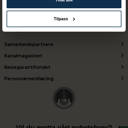
Kontakt oss
Gavekort
Tilpass
Betingelser
Samarbeidspartnere
Kanalmagasinet
Reisegarantifondet
Personvernerklæring
Vil du motta vårt nyhetsbrev?