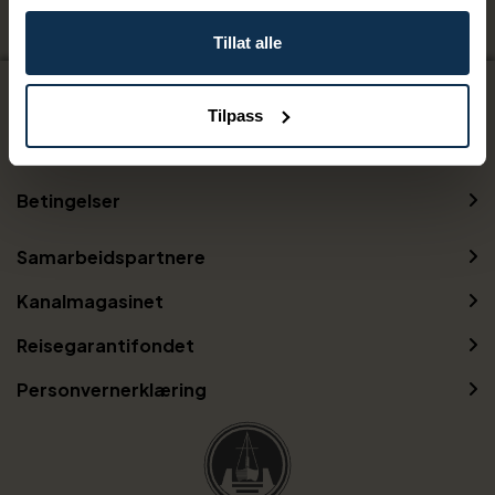
Tillat alle
Kontakt oss
Tilpass
Gavekort
Betingelser
Samarbeidspartnere
Kanalmagasinet
Reisegarantifondet
Personvernerklæring