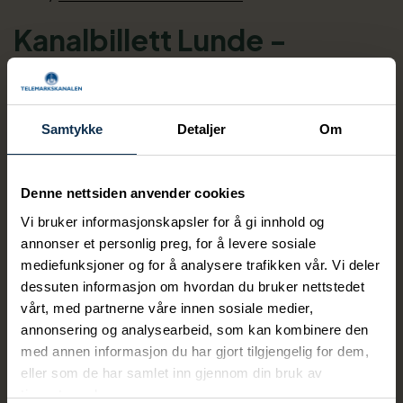
Kanalbillett Lunde -
Ulefoss
Kanalbillett M/S Henrik Ibsen, M/S Victoria
Samtykke
Detaljer
Om
Velkommen til Telemarkskanalen.
Denne nettsiden anvender cookies
Vi bruker informasjonskapsler for å gi innhold og
SERVERING: Alle båtene har kafe/restaurant om bord. Du
annonser et personlig preg, for å levere sosiale
kan bestille dagens lunsj ved billettbestilling, men du kan
mediefunksjoner og for å analysere trafikken vår. Vi deler
også kjøpe valgfri lunsj om bord uten forhåndsbestilling.
dessuten informasjon om hvordan du bruker nettstedet
vårt, med partnerne våre innen sosiale medier,
annonsering og analysearbeid, som kan kombinere den
Periode
med annen informasjon du har gjort tilgjengelig for dem,
eller som de har samlet inn gjennom din bruk av
10 Aug 2026 - 07 Oct 2026
tjenestene deres.