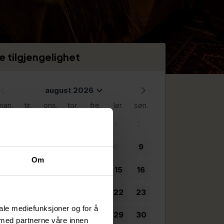
e tilgjengelighet
august 2026
man.
tir.
ons.
tor.
fre.
lør.
søn.
1
2
3
4
5
6
7
8
9
Om
10
11
12
13
14
15
16
17
18
19
20
21
22
23
iale mediefunksjoner og for å
24
25
26
27
28
29
30
 med partnerne våre innen