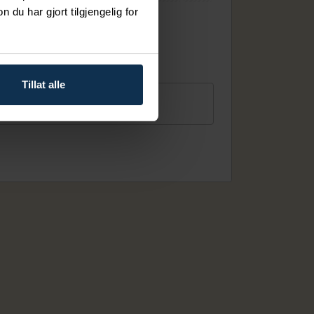
u har gjort tilgjengelig for
31
Tilgjengelig som innsjekkingsdato
No check-in
Tillat alle
Gjester
2 personer