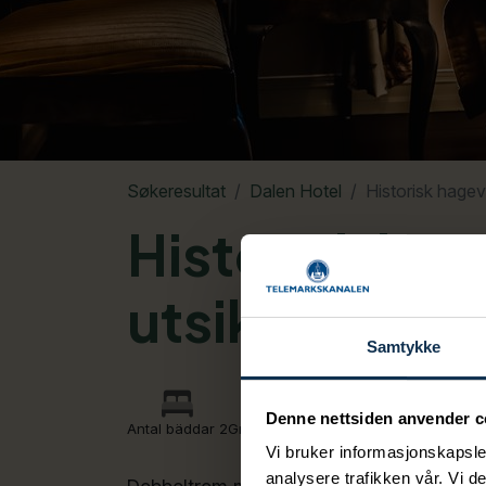
Søkeresultat
Dalen Hotel
Historisk hagev
Historisk ha
utsikt
Samtykke
Denne nettsiden anvender c
Antal bäddar 2
Gratis Wi-Fi
Vi bruker informasjonskapsler
analysere trafikken vår. Vi 