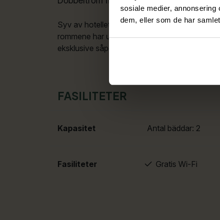
Dobbeltrom med dusj og toalett og utsikt
sosiale medier, annonsering 
dem, eller som de har samlet
Syv av hotellets standard dobbeltrom har utsik
rommene har utsikt mot fjellene og Dalen sent
eksklusive såpeprodukter og lotion, morgenkå
FASILITETER
Kapasitet
Antal bäddar:
2
Fasiliteter
Gratis Wi-Fi