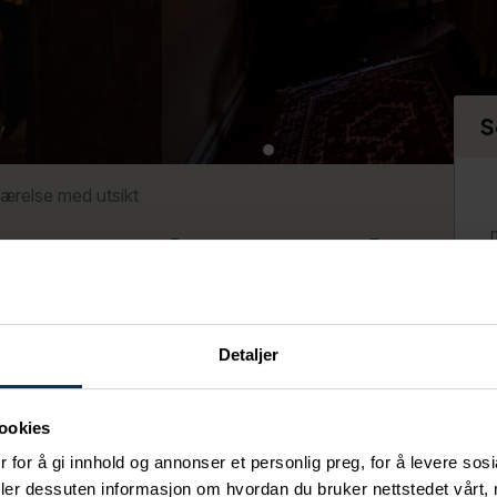
S
ærelse med utsikt
geværelse med
Detaljer
ookies
 for å gi innhold og annonser et personlig preg, for å levere sos
deler dessuten informasjon om hvordan du bruker nettstedet vårt,