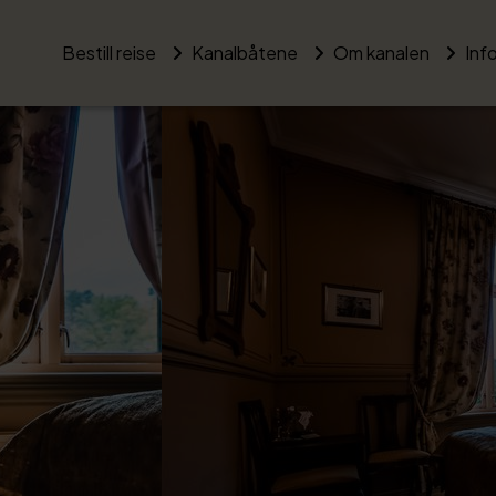
Bestill reise
Kanalbåtene
Om kanalen
Inf