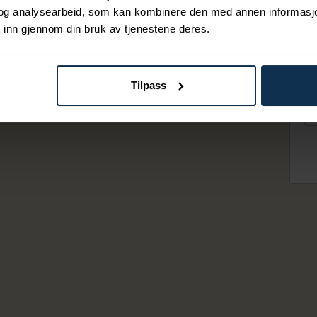
 mot hotellets hage
og analysearbeid, som kan kombinere den med annen informasjon d
 inn gjennom din bruk av tjenestene deres.
t til hagen og Bandakfjorden, de øvrige
rum. Alle våre standard rom er utstyrt med
pe, diverse ameneties og mineralvann.
Tilpass