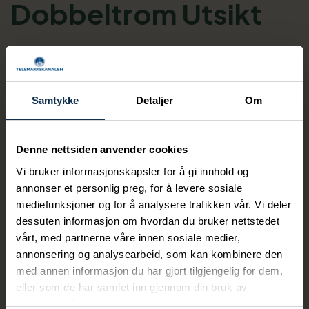
Dobbeltrom Utsikt
Antal bäddar 2
Samtykke
Detaljer
Om
Våre dobbeltrom er nyoppusset med skandinavisk
interiør og design, dette gjør at du får mest mulig
ut av opplevelsen i den norske fjellheimen. Her kan
Denne nettsiden anvender cookies
Vis mer
du sove himmelsk på dobbeltseng fra Wonderland
Vi bruker informasjonskapsler for å gi innhold og
mens du nyter utsikten mot Gaustatoppen. Alle
annonser et personlig preg, for å levere sosiale
FASILITETER
dobbeltrommene er utstyrt med TV, lenestol,
mediefunksjoner og for å analysere trafikken vår. Vi deler
minibar, AC og garderobeskap. Våre dobbeltrom
dessuten informasjon om hvordan du bruker nettstedet
har dusj, toalett, hårføner, tøfler og badekåpe.
vårt, med partnerne våre innen sosiale medier,
Kapasitet
Rommene har plass til opptil to personer. Vær
annonsering og analysearbeid, som kan kombinere den
Antal bäddar:
2
med annen informasjon du har gjort tilgjengelig for dem,
oppmerksom på at Gaustablikk Fjellresort er
eller som de har samlet inn gjennom din bruk av
røykfritt.
tjenestene deres.